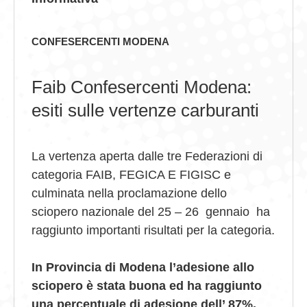
GIOVEDÌ GASTRONOMICI
CONFESERCENTI MODENA
COMUNICATI E NEWS
Faib Confesercenti Modena:
CONTATTI
esiti sulle vertenze carburanti
La vertenza aperta dalle tre Federazioni di
categoria FAIB, FEGICA E FIGISC e
culminata nella proclamazione dello
sciopero nazionale del 25 – 26
gennaio
ha
raggiunto importanti risultati per la categoria.
In Provincia di Modena l’adesione allo
sciopero è stata buona ed ha raggiunto
una percentuale di adesione dell’ 87%.