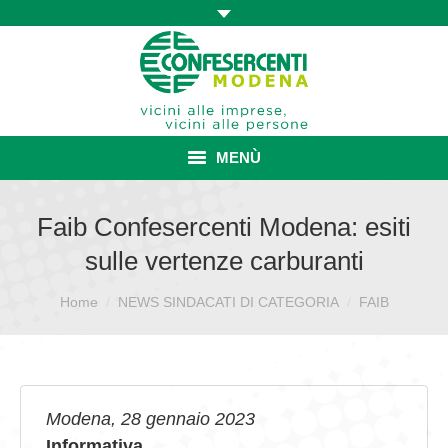
MENÙ
HOME
Faib Confesercenti Modena: esiti
sulle vertenze carburanti
ASSOCIAZIONE
Sei qui:
Home
ISCRIZIONE E VANTAGGI
NEWS SINDACATI DI CATEGORIA
FAIB
CONVENZIONI ISCRITTI
CATEGORIE SINDACALI
Modena, 28 gennaio 2023
SERVIZI
Informativa