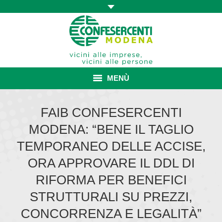
MENÙ
HOME
FAIB CONFESERCENTI
MODENA: “BENE IL TAGLIO
ASSOCIAZIONE
TEMPORANEO DELLE ACCISE,
ISCRIZIONE E VANTAGGI
ORA APPROVARE IL DDL DI
CONVENZIONI ISCRITTI
RIFORMA PER BENEFICI
STRUTTURALI SU PREZZI,
CATEGORIE SINDACALI
CONCORRENZA E LEGALITÀ”
SERVIZI