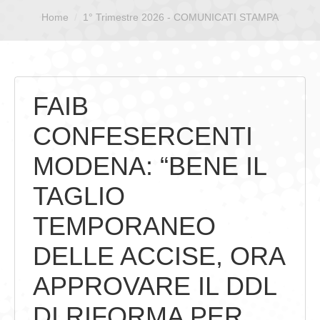
Sei qui:
Home
1° Trimestre 2026 - COMUNICATI STAMPA
GIOVEDÌ GASTRONOMICI
COMUNICATI E NEWS
CONTATTI
FAIB
CONFESERCENTI
MODENA: “BENE IL
TAGLIO
TEMPORANEO
DELLE ACCISE, ORA
APPROVARE IL DDL
DI RIFORMA PER