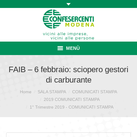
MENÙ
HOME
FAIB – 6 febbraio: sciopero gestori
di carburante
ASSOCIAZIONE
Home
SALA STAMPA
COMUNICATI STAMPA
Sei qui:
ISCRIZIONE E VANTAGGI
2019 COMUNICATI STAMPA
CONVENZIONI ISCRITTI
1° Trimestre 2019 - COMUNICATI STAMPA
CATEGORIE SINDACALI
SERVIZI