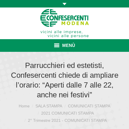
MENÙ
HOME
Parrucchieri ed estetisti,
Confesercenti chiede di ampliare
ASSOCIAZIONE
l’orario: “Aperti dalle 7 alle 22,
ISCRIZIONE E VANTAGGI
anche nei festivi”
CONVENZIONI ISCRITTI
Home
SALA STAMPA
COMUNICATI STAMPA
Sei qui:
CATEGORIE SINDACALI
2021 COMUNICATI STAMPA
2° Trimestre 2021 - COMUNICATI STAMPA
SERVIZI