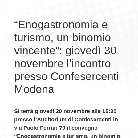
GIOVEDÌ GASTRONOMICI
“Enogastronomia e
COMUNICATI E NEWS
turismo, un binomio
CONTATTI
vincente”: giovedì 30
novembre l’incontro
presso Confesercenti
Modena
Si terrà giovedì 30 novembre alle 15:30
presso l’Auditorium di Confesercenti in
via Paolo Ferrari 79 il convegno
“Enogastronomia e turismo, un binomio