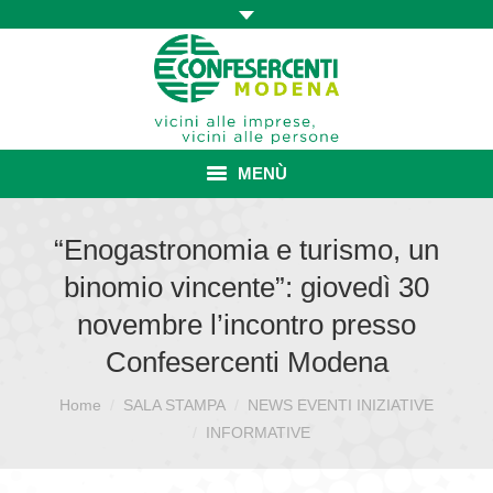
MENÙ
HOME
“Enogastronomia e turismo, un
binomio vincente”: giovedì 30
ASSOCIAZIONE
novembre l’incontro presso
ISCRIZIONE E VANTAGGI
Confesercenti Modena
CONVENZIONI ISCRITTI
Home
SALA STAMPA
NEWS EVENTI INIZIATIVE
Sei qui:
CATEGORIE SINDACALI
INFORMATIVE
SERVIZI