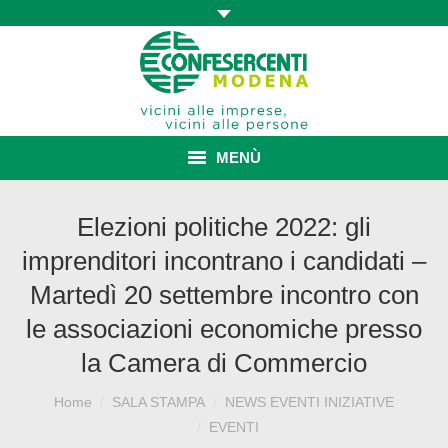
MENÙ
HOME
Elezioni politiche 2022: gli
imprenditori incontrano i candidati –
ASSOCIAZIONE
Martedì 20 settembre incontro con
ISCRIZIONE E VANTAGGI
le associazioni economiche presso
CONVENZIONI ISCRITTI
la Camera di Commercio
CATEGORIE SINDACALI
Home
SALA STAMPA
NEWS EVENTI INIZIATIVE
Sei qui:
EVENTI
SERVIZI