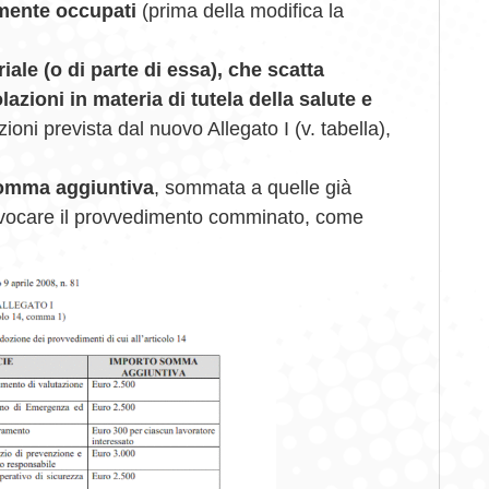
armente occupati
(prima della modifica la
riale
(o di parte di essa), che scatta
azioni in materia di tutela della salute e
zioni prevista dal nuovo Allegato I (v. tabella),
omma aggiuntiva
, sommata a quelle già
revocare il provvedimento comminato, come