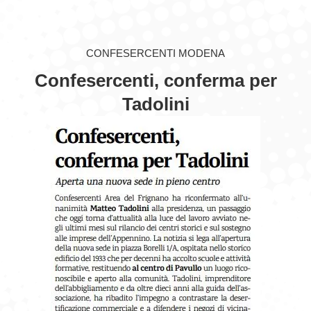
GIOVEDÌ GASTRONOMICI
CONFESERCENTI MODENA
COMUNICATI E NEWS
Confesercenti, conferma per
CONTATTI
Tadolini