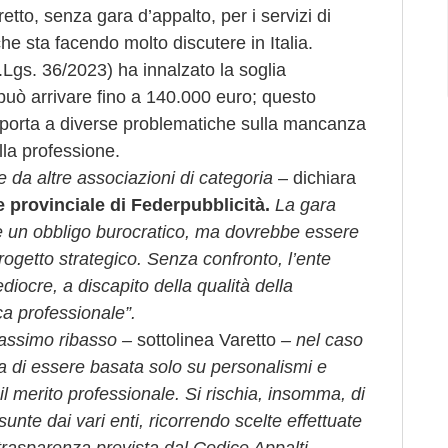
retto, senza gara d’appalto, per i servizi di
he sta facendo molto discutere in Italia.
D.Lgs. 36/2023) ha innalzato la soglia
 può arrivare fino a 140.000 euro; questo
a porta a diverse problematiche sulla mancanza
lla professione.
da altre associazioni di categoria
– dichiara
 provinciale di Federpubblicità.
La gara
e un obbligo burocratico, ma dovrebbe essere
rogetto strategico. Senza confronto, l’ente
diocre, a discapito della qualità della
ca professionale”.
 massimo ribasso –
sottolinea Varetto
– nel caso
hia di essere basata solo su personalismi e
l merito professionale. Si rischia, insomma, di
sunte dai vari enti, ricorrendo scelte effettuate