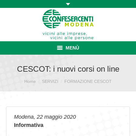
MENÙ
HOME
CESCOT: i nuovi corsi on line
ASSOCIAZIONE
Sei qui:
Home
SERVIZI
FORMAZIONE CESCOT
ISCRIZIONE E VANTAGGI
CONVENZIONI ISCRITTI
Modena, 22 maggio 2020
CATEGORIE SINDACALI
Informativa
SERVIZI