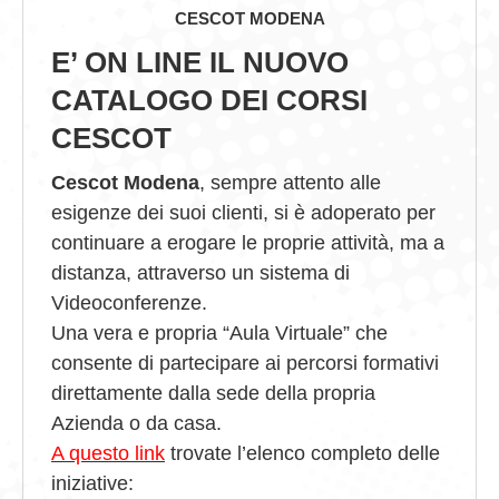
CESCOT MODENA
GIOVEDÌ GASTRONOMICI
E’ ON LINE IL NUOVO
COMUNICATI E NEWS
CATALOGO DEI CORSI
CESCOT
CONTATTI
Cescot Modena
, sempre attento alle
esigenze dei suoi clienti, si è adoperato per
continuare a erogare le proprie attività, ma a
distanza, attraverso un sistema di
Videoconferenze.
Una vera e propria “Aula Virtuale” che
consente di partecipare ai percorsi formativi
direttamente dalla sede della propria
Azienda o da casa.
A questo link
trovate l’elenco completo delle
iniziative: