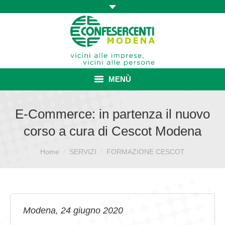
MENÙ
HOME
E-Commerce: in partenza il nuovo
corso a cura di Cescot Modena
ASSOCIAZIONE
Sei qui:
Home
ISCRIZIONE E VANTAGGI
SERVIZI
FORMAZIONE CESCOT
CONVENZIONI ISCRITTI
CATEGORIE SINDACALI
Modena, 24 giugno 2020
SERVIZI