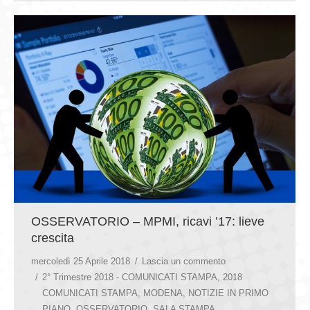
OSSERVATORIO – MPMI, ricavi ’17: lieve
crescita
mercoledì 25 Aprile 2018
Lascia un commento
2° Trimestre 2018 - COMUNICATI STAMPA
,
2018
COMUNICATI STAMPA
,
MODENA
,
NOTIZIE IN PRIMO
PIANO
,
OSSERVATORIO
,
SALA STAMPA