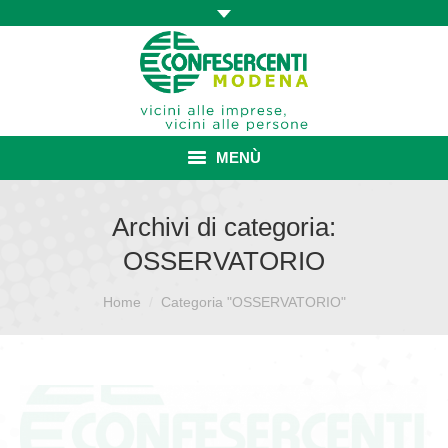
MENÙ
HOME
Archivi di categoria:
OSSERVATORIO
ASSOCIAZIONE
Sei qui:
Home
ISCRIZIONE E VANTAGGI
Categoria "OSSERVATORIO"
CONVENZIONI ISCRITTI
CATEGORIE SINDACALI
SERVIZI