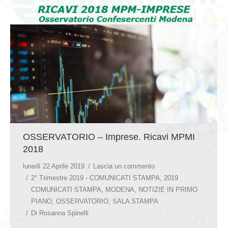
GIOVEDÌ GASTRONOMICI
COMUNICATI E NEWS
CONTATTI
OSSERVATORIO – Imprese. Ricavi MPMI
2018
lunedì 22 Aprile 2019
Lascia un commento
2° Trimestre 2019 - COMUNICATI STAMPA
,
2019
COMUNICATI STAMPA
,
MODENA
,
NOTIZIE IN PRIMO
PIANO
,
OSSERVATORIO
,
SALA STAMPA
Di
Rosanna Spinelli