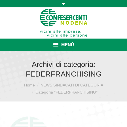
MENÙ
HOME
Archivi di categoria:
FEDERFRANCHISING
ASSOCIAZIONE
Home
NEWS SINDACATI DI CATEGORIA
Sei qui:
ISCRIZIONE E VANTAGGI
Categoria "FEDERFRANCHISING"
CONVENZIONI ISCRITTI
CATEGORIE SINDACALI
SERVIZI