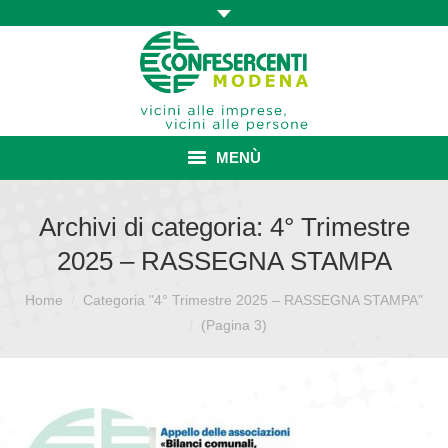
MENÙ
HOME
Archivi di categoria:
4° Trimestre
2025 – RASSEGNA STAMPA
ASSOCIAZIONE
Home
Categoria "4° Trimestre 2025 – RASSEGNA STAMPA"
Sei qui:
ISCRIZIONE E VANTAGGI
(Pagina 3)
CONVENZIONI ISCRITTI
CATEGORIE SINDACALI
SERVIZI