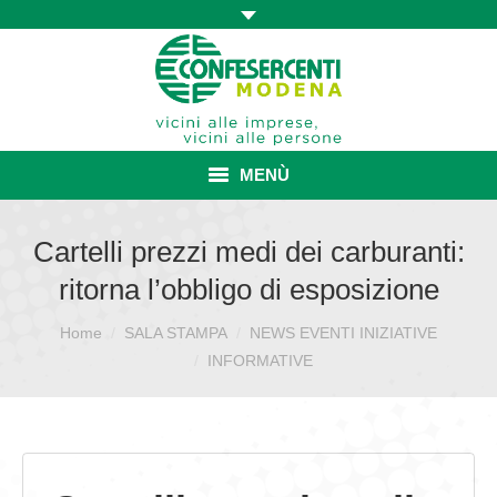
MENÙ
HOME
Cartelli prezzi medi dei carburanti:
ritorna l’obbligo di esposizione
ASSOCIAZIONE
Home
SALA STAMPA
NEWS EVENTI INIZIATIVE
Sei qui:
ISCRIZIONE E VANTAGGI
INFORMATIVE
CONVENZIONI ISCRITTI
CATEGORIE SINDACALI
SERVIZI