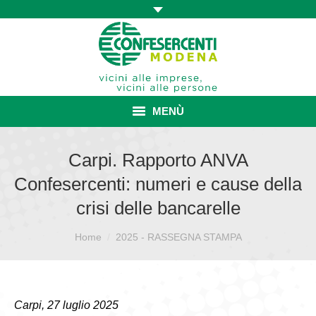
MENÙ
HOME
Carpi. Rapporto ANVA
Confesercenti: numeri e cause della
ASSOCIAZIONE
crisi delle bancarelle
ISCRIZIONE E VANTAGGI
Sei qui:
Home
2025 - RASSEGNA STAMPA
CONVENZIONI ISCRITTI
CATEGORIE SINDACALI
Carpi, 27 luglio 2025
SERVIZI