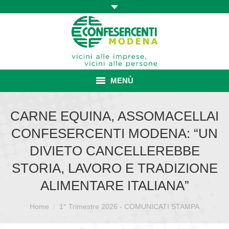
MENÙ
HOME
CARNE EQUINA, ASSOMACELLAI
CONFESERCENTI MODENA: “UN
ASSOCIAZIONE
DIVIETO CANCELLEREBBE
ISCRIZIONE E VANTAGGI
STORIA, LAVORO E TRADIZIONE
CONVENZIONI ISCRITTI
ALIMENTARE ITALIANA”
CATEGORIE SINDACALI
Sei qui:
Home
1° Trimestre 2026 - COMUNICATI STAMPA
SERVIZI