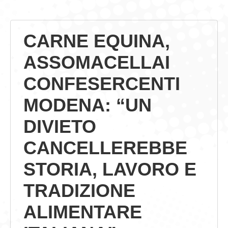
GIOVEDÌ GASTRONOMICI
CARNE EQUINA,
COMUNICATI E NEWS
ASSOMACELLAI
CONTATTI
CONFESERCENTI
MODENA: “UN
DIVIETO
CANCELLEREBBE
STORIA, LAVORO E
TRADIZIONE
ALIMENTARE