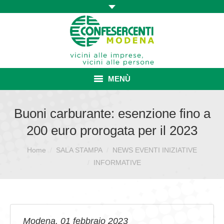
MENÙ
HOME
Buoni carburante: esenzione fino a
200 euro prorogata per il 2023
ASSOCIAZIONE
Home
SALA STAMPA
NEWS EVENTI INIZIATIVE
Sei qui:
ISCRIZIONE E VANTAGGI
INFORMATIVE
CONVENZIONI ISCRITTI
CATEGORIE SINDACALI
SERVIZI
Modena, 01 febbraio 2023