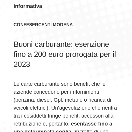
Informativa
GIOVEDÌ GASTRONOMICI
COMUNICATI E NEWS
CONFESERCENTI MODENA
CONTATTI
Buoni carburante: esenzione
fino a 200 euro prorogata per il
2023
Le carte carburante sono benefit che le
aziende concedono per i rifornimenti
(benzina, diesel, Gpl, metano o ricarica di
veicoli elettrici). Un’agevolazione che rientra
tra i cosiddetti fringe benefit, accessori alla
retribuzione e, pertanto,
esentasse fino a
una determinata soglia
. Si tratta di uno