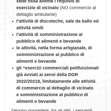
sede fissa avente i requisiti di
esercizio di vicinato
(NO commercio al
dettaglio ambulante)
l’attività di discoteche, sale da ballo ed
attività simili
l’attività di somministrazione al
pubblico di alimenti e bevande
le attività, nella forma artigianale, di
somministrazione al pubblico di
alimenti e bevande
gli “esercizi commerciali polifunzionali
già avviati ai sensi della DGR
2022/20218, limitatamente alle attività
di commercio al dettaglio di vicinato
e somministrazione al pubblico di
alimenti e bevande
Devono possedere, fra gli altri, i seguenti