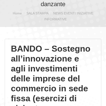
danzante
GIOVEDÌ GASTRONOMICI
Home
SALA STAMPA
NEWS EVENTI INIZIATIVE
Sei qui:
COMUNICATI E NEWS
INFORMATIVE
CONTATTI
BANDO – Sostegno
all’innovazione e
agli investimenti
delle imprese del
commercio in sede
fissa
(esercizi di