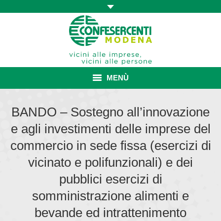
MENÙ
HOME
BANDO – Sostegno all’innovazione
e agli investimenti delle imprese del
ASSOCIAZIONE
commercio in sede fissa (esercizi di
ISCRIZIONE E VANTAGGI
vicinato e polifunzionali) e dei
CONVENZIONI ISCRITTI
pubblici esercizi di
somministrazione alimenti e
CATEGORIE SINDACALI
bevande ed intrattenimento
SERVIZI