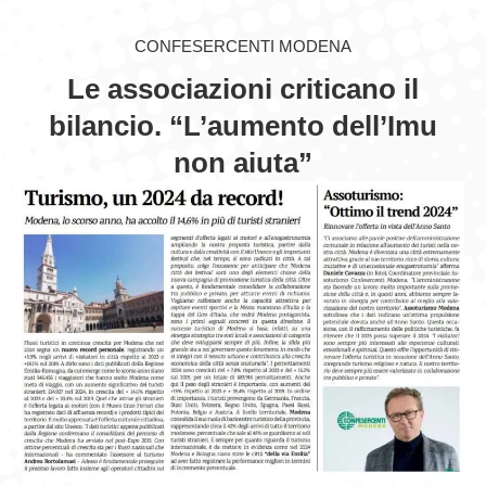
GIOVEDÌ GASTRONOMICI
CONFESERCENTI MODENA
Le associazioni criticano il
COMUNICATI E NEWS
bilancio. “L’aumento dell’Imu
CONTATTI
non aiuta”