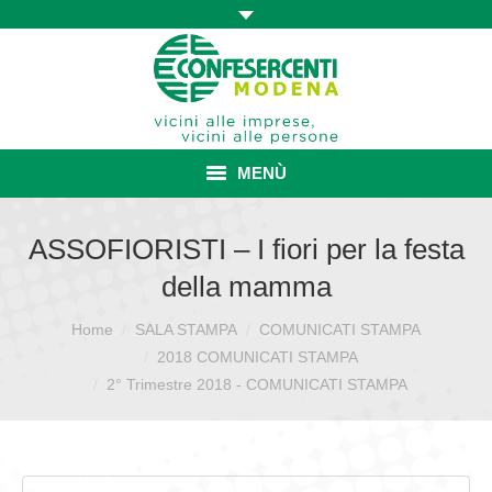
MENÙ
HOME
ASSOFIORISTI – I fiori per la festa
della mamma
ASSOCIAZIONE
Home
SALA STAMPA
COMUNICATI STAMPA
Sei qui:
ISCRIZIONE E VANTAGGI
2018 COMUNICATI STAMPA
CONVENZIONI ISCRITTI
2° Trimestre 2018 - COMUNICATI STAMPA
CATEGORIE SINDACALI
SERVIZI