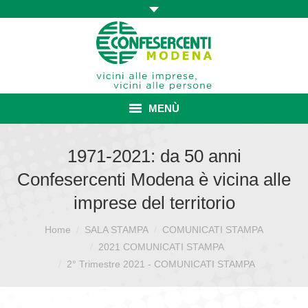
MENÙ
HOME
1971-2021: da 50 anni
Confesercenti Modena è vicina alle
ASSOCIAZIONE
imprese del territorio
ISCRIZIONE E VANTAGGI
Home
SALA STAMPA
COMUNICATI STAMPA
Sei qui:
CONVENZIONI ISCRITTI
2021 COMUNICATI STAMPA
2° Trimestre 2021 - COMUNICATI STAMPA
CATEGORIE SINDACALI
SERVIZI