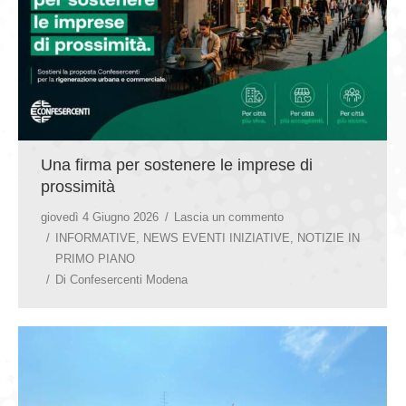
GIOVEDÌ GASTRONOMICI
COMUNICATI E NEWS
CONTATTI
Una firma per sostenere le imprese di
prossimità
giovedì 4 Giugno 2026
Lascia un commento
INFORMATIVE
,
NEWS EVENTI INIZIATIVE
,
NOTIZIE IN
PRIMO PIANO
Di
Confesercenti Modena