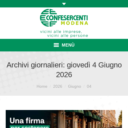
MENÙ
HOME
Archivi giornalieri:
giovedì 4 Giugno
2026
ASSOCIAZIONE
Sei qui:
ISCRIZIONE E VANTAGGI
Home
2026
Giugno
04
CONVENZIONI ISCRITTI
CATEGORIE SINDACALI
SERVIZI