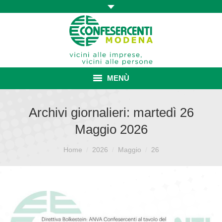
MENÙ
HOME
Archivi giornalieri:
martedì 26
Maggio 2026
ASSOCIAZIONE
Sei qui:
ISCRIZIONE E VANTAGGI
Home
2026
Maggio
26
CONVENZIONI ISCRITTI
CATEGORIE SINDACALI
SERVIZI