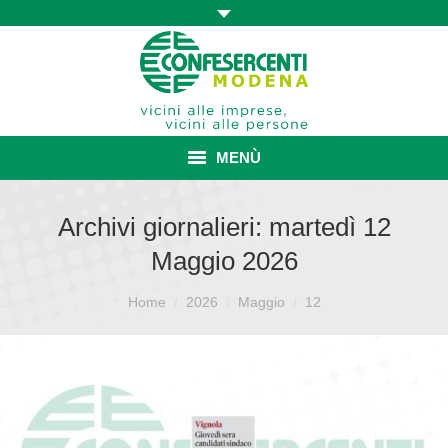
MENÙ
HOME
Archivi giornalieri:
martedì 12
Maggio 2026
ASSOCIAZIONE
Sei qui:
ISCRIZIONE E VANTAGGI
Home
2026
Maggio
12
CONVENZIONI ISCRITTI
CATEGORIE SINDACALI
SERVIZI