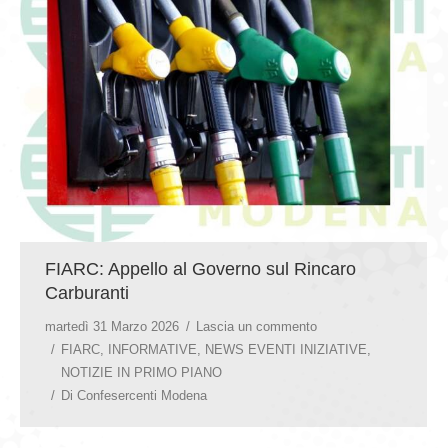
GIOVEDÌ GASTRONOMICI
COMUNICATI E NEWS
CONTATTI
FIARC: Appello al Governo sul Rincaro
Carburanti
martedì 31 Marzo 2026
Lascia un commento
FIARC
,
INFORMATIVE
,
NEWS EVENTI INIZIATIVE
,
NOTIZIE IN PRIMO PIANO
Di
Confesercenti Modena