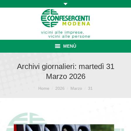
MENÙ
HOME
Archivi giornalieri:
martedì 31
Marzo 2026
ASSOCIAZIONE
Sei qui:
ISCRIZIONE E VANTAGGI
Home
2026
Marzo
31
CONVENZIONI ISCRITTI
CATEGORIE SINDACALI
SERVIZI