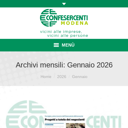
MENÙ
HOME
Archivi mensili:
Gennaio 2026
ASSOCIAZIONE
Sei qui:
Home
2026
Gennaio
ISCRIZIONE E VANTAGGI
CONVENZIONI ISCRITTI
CATEGORIE SINDACALI
SERVIZI