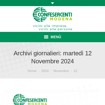
MENÙ
HOME
Archivi giornalieri:
martedì 12
Novembre 2024
ASSOCIAZIONE
Sei qui:
ISCRIZIONE E VANTAGGI
Home
2024
Novembre
12
CONVENZIONI ISCRITTI
CATEGORIE SINDACALI
SERVIZI