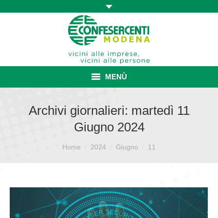
MENÙ
HOME
Archivi giornalieri:
martedì 11
Giugno 2024
ASSOCIAZIONE
Sei qui:
ISCRIZIONE E VANTAGGI
Home
2024
Giugno
11
CONVENZIONI ISCRITTI
CATEGORIE SINDACALI
SERVIZI