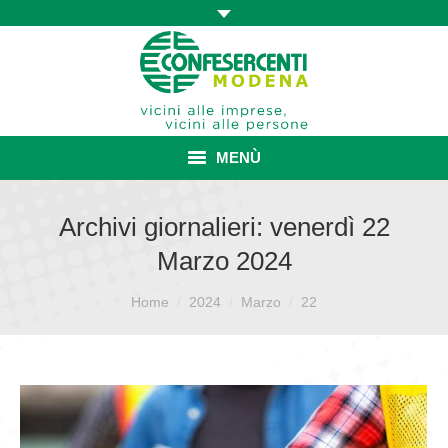
MENÙ
HOME
Archivi giornalieri:
venerdì 22
Marzo 2024
ASSOCIAZIONE
Sei qui:
ISCRIZIONE E VANTAGGI
Home
2024
Marzo
22
CONVENZIONI ISCRITTI
CATEGORIE SINDACALI
SERVIZI