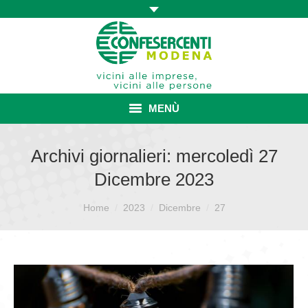
MENÙ
HOME
Archivi giornalieri:
mercoledì 27
Dicembre 2023
ASSOCIAZIONE
Sei qui:
ISCRIZIONE E VANTAGGI
Home
2023
Dicembre
27
CONVENZIONI ISCRITTI
CATEGORIE SINDACALI
SERVIZI