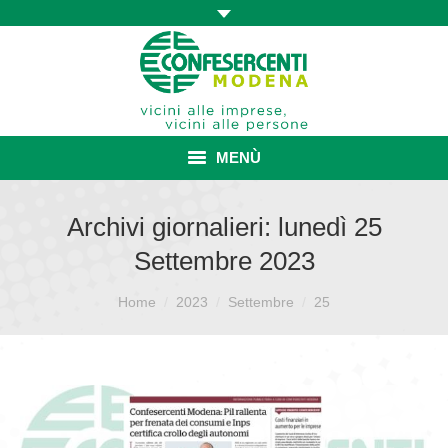
MENÙ
HOME
Archivi giornalieri:
lunedì 25
Settembre 2023
ASSOCIAZIONE
Sei qui:
ISCRIZIONE E VANTAGGI
Home
2023
Settembre
25
CONVENZIONI ISCRITTI
CATEGORIE SINDACALI
SERVIZI