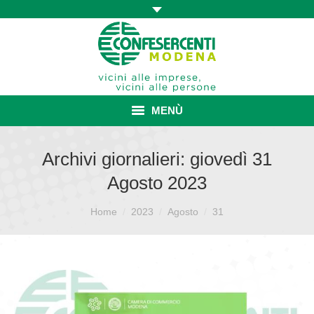
MENÙ
HOME
Archivi giornalieri:
giovedì 31
Agosto 2023
ASSOCIAZIONE
Sei qui:
ISCRIZIONE E VANTAGGI
Home
2023
Agosto
31
CONVENZIONI ISCRITTI
CATEGORIE SINDACALI
SERVIZI