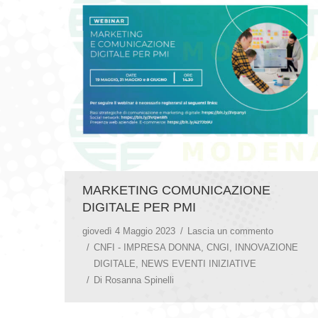
MARKETING COMUNICAZIONE
DIGITALE PER PMI
giovedì 4 Maggio 2023
Lascia un commento
CNFI - IMPRESA DONNA
,
CNGI
,
INNOVAZIONE
DIGITALE
,
NEWS EVENTI INIZIATIVE
Di
Rosanna Spinelli