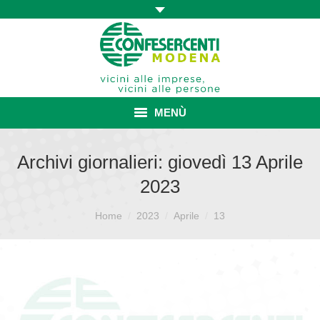
MENÙ
HOME
Archivi giornalieri:
giovedì 13 Aprile
2023
ASSOCIAZIONE
Sei qui:
ISCRIZIONE E VANTAGGI
Home
2023
Aprile
13
CONVENZIONI ISCRITTI
CATEGORIE SINDACALI
SERVIZI