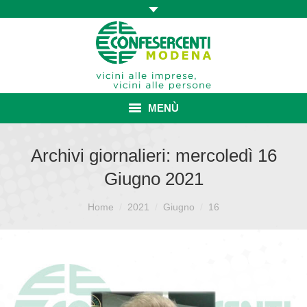
MENÙ
HOME
Archivi giornalieri:
mercoledì 16
Giugno 2021
ASSOCIAZIONE
Sei qui:
ISCRIZIONE E VANTAGGI
Home
2021
Giugno
16
CONVENZIONI ISCRITTI
CATEGORIE SINDACALI
SERVIZI