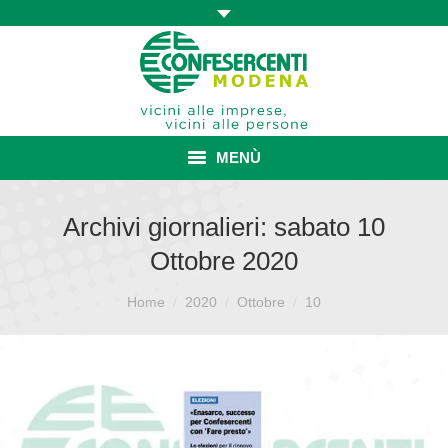
MENÙ
HOME
Archivi giornalieri:
sabato 10
Ottobre 2020
ASSOCIAZIONE
Sei qui:
ISCRIZIONE E VANTAGGI
Home
2020
Ottobre
10
CONVENZIONI ISCRITTI
CATEGORIE SINDACALI
SERVIZI