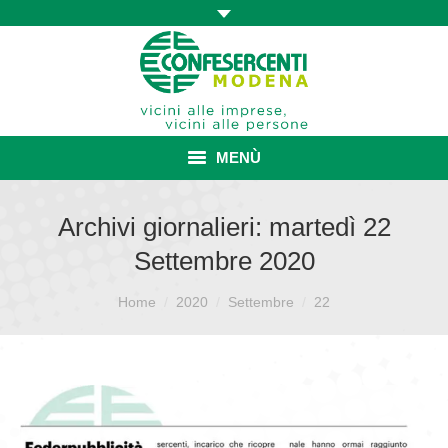
MENÙ
HOME
Archivi giornalieri:
martedì 22
Settembre 2020
ASSOCIAZIONE
Sei qui:
ISCRIZIONE E VANTAGGI
Home
2020
Settembre
22
CONVENZIONI ISCRITTI
CATEGORIE SINDACALI
SERVIZI