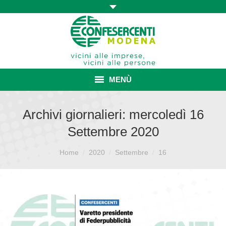
MENÙ
HOME
Archivi giornalieri:
mercoledì 16
Settembre 2020
ASSOCIAZIONE
Sei qui:
ISCRIZIONE E VANTAGGI
Home
2020
Settembre
16
CONVENZIONI ISCRITTI
CATEGORIE SINDACALI
SERVIZI