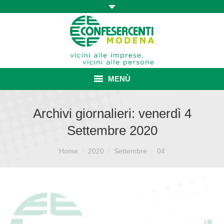
MENÙ
HOME
Archivi giornalieri:
venerdì 4
Settembre 2020
ASSOCIAZIONE
Sei qui:
ISCRIZIONE E VANTAGGI
Home
2020
Settembre
04
CONVENZIONI ISCRITTI
CATEGORIE SINDACALI
SERVIZI